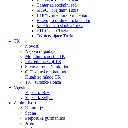
Centar za socijalni rad
SKPC "Mejdan" Tuzla
JKP "Komemorativni centar"
Razvojno poduzetnički centar
Veterinarska stanica Tuzla
BIT Centar Tuzla
Tržnice-pijace Tuzla
TK
Novosti
Najava događaja
Moja budućnost u TK
Privredni razvoj TK
Sačuvajmo našu okolinu
O Tuzlanskom kantonu
Kutak za mlade TK
TK - turistička oaza
Vijesti
Vijesti iz BiH
Vijesti iz svijeta
Zanimljivosti
Najnovije
Scena
Preporuka gurmanima
Auto