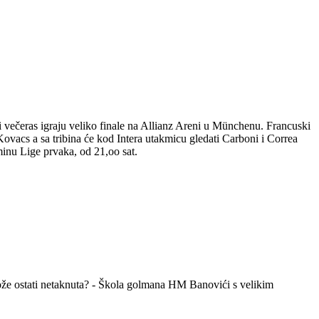
 večeras igraju veliko finale na Allianz Areni u Münchenu. Francuski
Kovacs a sa tribina će kod Intera utakmicu gledati Carboni i Correa
nu Lige prvaka, od 21,oo sat.
može ostati netaknuta? - Škola golmana HM Banovići s velikim