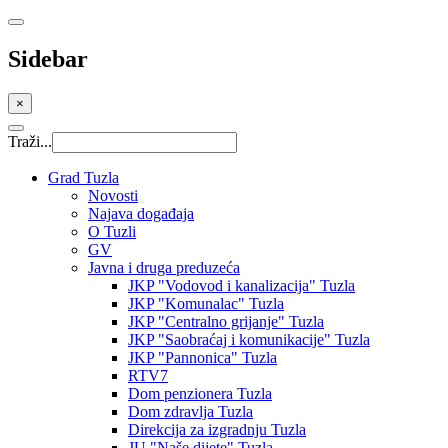
Sidebar
×
Traži...
Grad Tuzla
Novosti
Najava događaja
O Tuzli
GV
Javna i druga preduzeća
JKP "Vodovod i kanalizacija" Tuzla
JKP "Komunalac" Tuzla
JKP "Centralno grijanje" Tuzla
JKP "Saobraćaj i komunikacije" Tuzla
JKP "Pannonica" Tuzla
RTV7
Dom penzionera Tuzla
Dom zdravlja Tuzla
Direkcija za izgradnju Tuzla
JU "Naše dijete" Tuzla