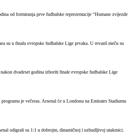
ina od formiranja prve fudbalske reprezentacije “Humane zvijezde
uea su u finalu evropske fudbalske Lige prvaka. U revanš meču su
 nakon dvadeset godina izboriti finale evropske fudbalske Lige
na programu je večeras. Arsenal će u Londonu na Emirates Stadiumu
enal odigrali su 1:1 u dobrojm, dinamičnoj i uzbudljivoj utakmici.