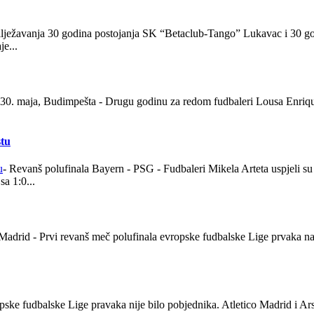
ežavanja 30 godina postojanja SK “Betaclub-Tango” Lukavac i 30 god
e...
, 30. maja, Budimpešta - Drugu godinu za redom fudbaleri Lousa Enriq
stu
- Revanš polufinala Bayern - PSG - Fudbaleri Mikela Arteta uspjeli su
a 1:0...
o Madrid - Prvi revanš meč polufinala evropske fudbalske Lige prvaka 
ske fudbalske Lige pravaka nije bilo pobjednika. Atletico Madrid i Ars