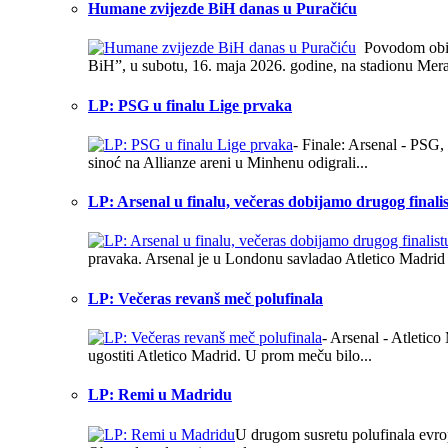
Humane zvijezde BiH danas u Puračiću
Povodom obilj
BiH”, u subotu, 16. maja 2026. godine, na stadionu Meraj
LP: PSG u finalu Lige prvaka
- Finale: Arsenal - PSG
sinoć na Allianze areni u Minhenu odigrali...
LP: Arsenal u finalu, večeras dobijamo drugog finali
pravaka. Arsenal je u Londonu savladao Atletico Madrid s
LP: Večeras revanš meč polufinala
- Arsenal - Atletic
ugostiti Atletico Madrid. U prom meču bilo...
LP: Remi u Madridu
U drugom susretu polufinala evrop