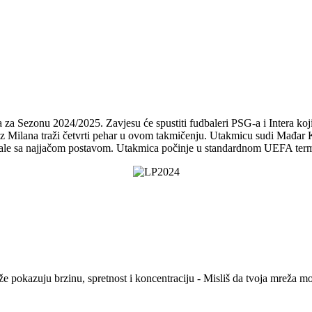
za Sezonu 2024/2025. Zavjesu će spustiti fudbaleri PSG-a i Intera koji
m iz Milana traži četvrti pehar u ovom takmičenju. Utakmicu sudi Mađar 
nale sa najjačom postavom. Utakmica počinje u standardnom UEFA termi
že pokazuju brzinu, spretnost i koncentraciju - Misliš da tvoja mreža 