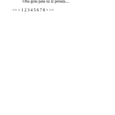
Oba gola pala su iz penala....
<<
<
1
2
3
4
5
6
7
8
>
>>