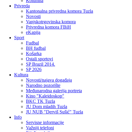
Kolumna
Privreda
Kantonalna privredna komora Tuzla
Novosti
Vanjskotrgovinska komora
Privredna komora FBiH
eKapija
Sport
Fudbal
BH fudbal
Košarka
Ostali sportovi
SP Brazil 2014.
SP 2026
Kultura
Novosti/najava događaja
Narodno pozorište
Međunarodna galerija portreta
Kino "Kaleidoskop"
BKC TK Tuzla
JU Dom mladih Tuzla
JU NUB "Derviš Sušić" Tuzla
Info
Servisne informacije
Važniji telefoni