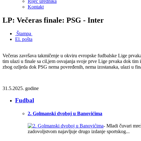
Riječ urednika
Kontakt
LP: Večeras finale: PSG - Inter
Štampa
El. pošta
Večeras završava takmičenje u okviru evropske fudbalske Lige prvaka 
tim ulazi u finale sa cil,jem osvajanja svoje prve Lige prvaka dok ti
zbog ozljeda dok PSG nema povređenih, nema izostanaka, ulazi u fi
31.5.2025. godine
Fudbal
2. Golmanski dvoboj u Banovićima
- Mladi čuvari mre
zadovoljstvom najavljuje drugo izdanje sportskog...