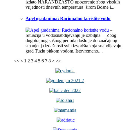
izdato NARANDŽASTO upozorenje zbog visokih
vrijednosti dnevnih temperatura širom Bosne i...
Apel građanima: Racionalno koristite vodu
–
Situacija u vodosnabdijevanju je ozbiljna - Zbog
dugotrajnog sušnog perioda došlo je do značajnog
smanjenja izdašnosti svih izvorišta koja snabdijevaju
grad Tuzlu pitkom vodom. Istovremeno,...
<<
<
1
2
3
4
5
6
7
8
>
>>