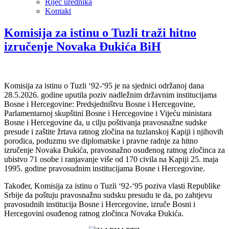
Riječ urednika
Kontakt
Komisija za istinu o Tuzli traži hitno
izručenje Novaka Đukića BiH
Komisija za istinu o Tuzli ‘92-‘95 je na sjednici održanoj dana
28.5.2026. godine uputila poziv nadležnim državnim institucijama
Bosne i Hercegovine: Predsjedništvu Bosne i Hercegovine,
Parlamentarnoj skupštini Bosne i Hercegovine i Vijeću ministara
Bosne i Hercegovine da, u cilju poštivanja pravosnažne sudske
presude i zaštite žrtava ratnog zločina na tuzlanskoj Kapiji i njihovih
porodica, poduzmu sve diplomatske i pravne radnje za hitno
izručenje Novaka Đukića, pravosnažno osuđenog ratnog zločinca za
ubistvo 71 osobe i ranjavanje više od 170 civila na Kapiji 25. maja
1995. godine pravosudnim institucijama Bosne i Hercegovine.
Također, Komisija za istinu o Tuzli ‘92-‘95 poziva vlasti Republike
Srbije da poštuju pravosnažnu sudsku presudu te da, po zahtjevu
pravosudnih institucija Bosne i Hercegovine, izruče Bosni i
Hercegovini osuđenog ratnog zločinca Novaka Đukića.