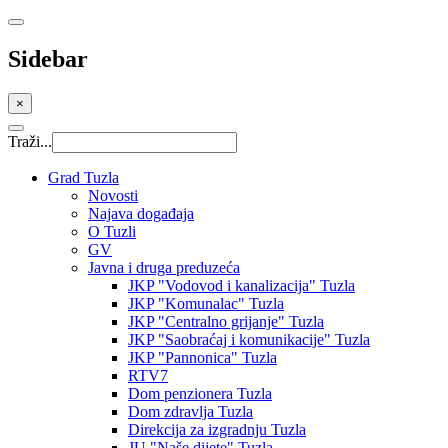
Sidebar
×
Traži...
Grad Tuzla
Novosti
Najava događaja
O Tuzli
GV
Javna i druga preduzeća
JKP "Vodovod i kanalizacija" Tuzla
JKP "Komunalac" Tuzla
JKP "Centralno grijanje" Tuzla
JKP "Saobraćaj i komunikacije" Tuzla
JKP "Pannonica" Tuzla
RTV7
Dom penzionera Tuzla
Dom zdravlja Tuzla
Direkcija za izgradnju Tuzla
JU "Naše dijete" Tuzla