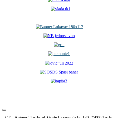
OD „Animus“ Tuzla, ul. Goste Lazarevića br. 180, 75000 Tuzla