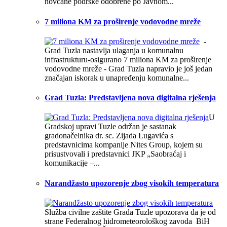
novčane podrške odobrene po Javnom...
7 miliona KM za proširenje vodovodne mreže
-
Grad Tuzla nastavlja ulaganja u komunalnu
infrastrukturu-osigurano 7 miliona KM za proširenje
vodovodne mreže - Grad Tuzla napravio je još jedan
značajan iskorak u unapređenju komunalne...
Grad Tuzla: Predstavljena nova digitalna rješenja
U
Gradskoj upravi Tuzle održan je sastanak
gradonačelnika dr. sc. Zijada Lugavića s
predstavnicima kompanije Nites Group, kojem su
prisustvovali i predstavnici JKP „Saobraćaj i
komunikacije –...
Narandžasto upozorenje zbog visokih temperatura
Služba civilne zaštite Grada Tuzle upozorava da je od
strane Federalnog hidrometeorološkog zavoda BiH