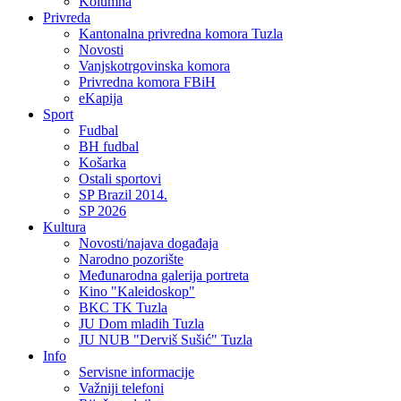
Kolumna
Privreda
Kantonalna privredna komora Tuzla
Novosti
Vanjskotrgovinska komora
Privredna komora FBiH
eKapija
Sport
Fudbal
BH fudbal
Košarka
Ostali sportovi
SP Brazil 2014.
SP 2026
Kultura
Novosti/najava događaja
Narodno pozorište
Međunarodna galerija portreta
Kino "Kaleidoskop"
BKC TK Tuzla
JU Dom mladih Tuzla
JU NUB "Derviš Sušić" Tuzla
Info
Servisne informacije
Važniji telefoni