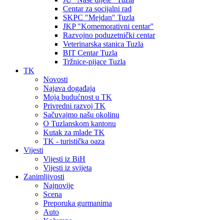
Centar za socijalni rad
SKPC "Mejdan" Tuzla
JKP "Komemorativni centar"
Razvojno poduzetnički centar
Veterinarska stanica Tuzla
BIT Centar Tuzla
Tržnice-pijace Tuzla
TK
Novosti
Najava događaja
Moja budućnost u TK
Privredni razvoj TK
Sačuvajmo našu okolinu
O Tuzlanskom kantonu
Kutak za mlade TK
TK - turistička oaza
Vijesti
Vijesti iz BiH
Vijesti iz svijeta
Zanimljivosti
Najnovije
Scena
Preporuka gurmanima
Auto