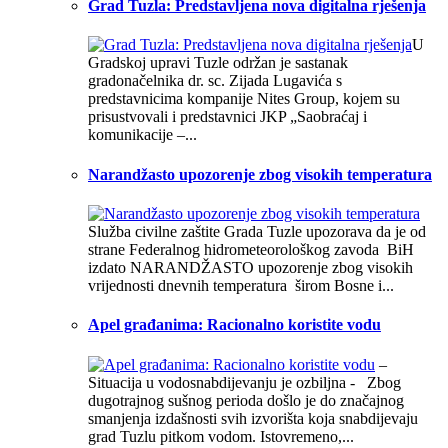
Grad Tuzla: Predstavljena nova digitalna rješenja
U
Gradskoj upravi Tuzle održan je sastanak
gradonačelnika dr. sc. Zijada Lugavića s
predstavnicima kompanije Nites Group, kojem su
prisustvovali i predstavnici JKP „Saobraćaj i
komunikacije –...
Narandžasto upozorenje zbog visokih temperatura
Služba civilne zaštite Grada Tuzle upozorava da je od
strane Federalnog hidrometeorološkog zavoda BiH
izdato NARANDŽASTO upozorenje zbog visokih
vrijednosti dnevnih temperatura širom Bosne i...
Apel građanima: Racionalno koristite vodu
–
Situacija u vodosnabdijevanju je ozbiljna - Zbog
dugotrajnog sušnog perioda došlo je do značajnog
smanjenja izdašnosti svih izvorišta koja snabdijevaju
grad Tuzlu pitkom vodom. Istovremeno,...