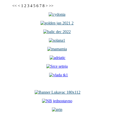
<<
<
1
2
3
4
5
6
7
8
>
>>