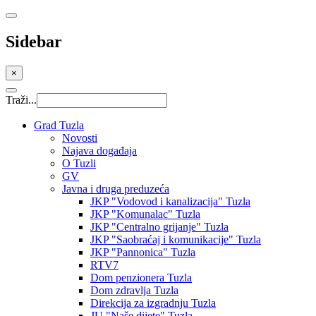
Sidebar
×
Traži...
Grad Tuzla
Novosti
Najava događaja
O Tuzli
GV
Javna i druga preduzeća
JKP "Vodovod i kanalizacija" Tuzla
JKP "Komunalac" Tuzla
JKP "Centralno grijanje" Tuzla
JKP "Saobraćaj i komunikacije" Tuzla
JKP "Pannonica" Tuzla
RTV7
Dom penzionera Tuzla
Dom zdravlja Tuzla
Direkcija za izgradnju Tuzla
JU "Naše dijete" Tuzla