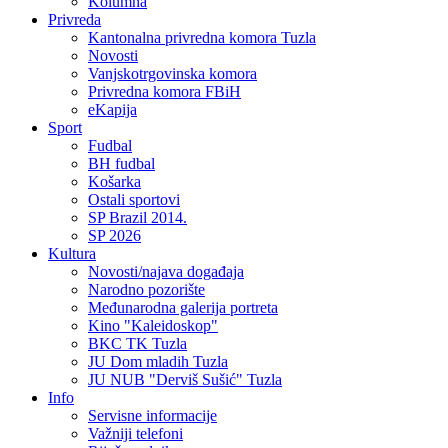
Kolumna
Privreda
Kantonalna privredna komora Tuzla
Novosti
Vanjskotrgovinska komora
Privredna komora FBiH
eKapija
Sport
Fudbal
BH fudbal
Košarka
Ostali sportovi
SP Brazil 2014.
SP 2026
Kultura
Novosti/najava događaja
Narodno pozorište
Međunarodna galerija portreta
Kino "Kaleidoskop"
BKC TK Tuzla
JU Dom mladih Tuzla
JU NUB "Derviš Sušić" Tuzla
Info
Servisne informacije
Važniji telefoni