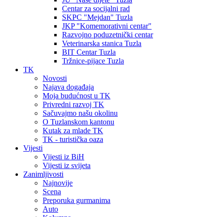
Centar za socijalni rad
SKPC "Mejdan" Tuzla
JKP "Komemorativni centar"
Razvojno poduzetnički centar
Veterinarska stanica Tuzla
BIT Centar Tuzla
Tržnice-pijace Tuzla
TK
Novosti
Najava događaja
Moja budućnost u TK
Privredni razvoj TK
Sačuvajmo našu okolinu
O Tuzlanskom kantonu
Kutak za mlade TK
TK - turistička oaza
Vijesti
Vijesti iz BiH
Vijesti iz svijeta
Zanimljivosti
Najnovije
Scena
Preporuka gurmanima
Auto