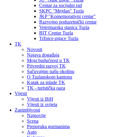
Centar za socijalni rad
SKPC "Mejdan" Tuzla
JKP "Komemorativni centar"
Razvojno poduzetnički centar
Veterinarska stanica Tuzla
BIT Centar Tuzla
Tržnice-pijace Tuzla
TK
Novosti
Najava događaja
Moja budućnost u TK
Privredni razvoj TK
Sačuvajmo našu okolinu
O Tuzlanskom kantonu
Kutak za mlade TK
TK - turistička oaza
Vijesti
Vijesti iz BiH
Vijesti iz svijeta
Zanimljivosti
Najnovije
Scena
Preporuka gurmanima
Auto