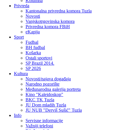
Kolumna
Privreda
Kantonalna privredna komora Tuzla
Novosti
Vanjskotrgovinska komora
Privredna komora FBiH
eKapija
Sport
Fudbal
BH fudbal
Košarka
Ostali sportovi
SP Brazil 2014.
SP 2026
Kultura
Novosti/najava događaja
Narodno pozorište
Međunarodna galerija portreta
Kino "Kaleidoskop"
BKC TK Tuzla
JU Dom mladih Tuzla
JU NUB "Derviš Sušić" Tuzla
Info
Servisne informacije
Važniji telefoni