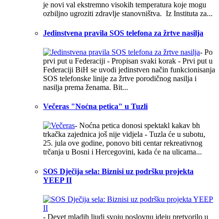
je novi val ekstremno visokih temperatura koje mogu
ozbiljno ugroziti zdravlje stanovništva. Iz Instituta za...
Jedinstvena pravila SOS telefona za žrtve nasilja
- Po
prvi put u Federaciji - Propisan svaki korak - Prvi put u
Federaciji BiH se uvodi jedinstven način funkcionisanja
SOS telefonske linije za žrtve porodičnog nasilja i
nasilja prema ženama. Bit...
Večeras "Noćna petica" u Tuzli
- Noćna petica donosi spektakl kakav bh
trkačka zajednica još nije vidjela - Tuzla će u subotu,
25. jula ove godine, ponovo biti centar rekreativnog
trčanja u Bosni i Hercegovini, kada će na ulicama...
SOS Dječija sela: Biznisi uz podršku projekta
YEEP II
- Devet mladih ljudi svoju poslovnu ideju pretvorilo u