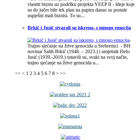
vlastiti biznis uz podršku projekta YEEP II - Ideje koje
su do jučer bile tek plan na papiru danas su postale
uspješni mali biznisi. To su...
Brkić i Jusić stvarali su iskreno, s mnogo emocija
-
Trajno sjećanje na žrtve genocida u Srebrenici - BH
novinar Salih Brkić (1948. – 2023.) i umjetnik Đelo
Jusić (1939.-2019.) ostavili su, svaki na svoj način,
trajno sjećanje na žrtve genocida u...
<<
<
1
2
3
4
5
6
7
8
>
>>