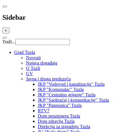
Sidebar
×
Traži...
Grad Tuzla
Novosti
Najava događaja
O Tuzli
GV
Javna i druga preduzeća
JKP "Vodovod i kanalizacija" Tuzla
JKP "Komunalac" Tuzla
JKP "Centralno grijanje" Tuzla
JKP "Saobraćaj i komunikacije" Tuzla
JKP "Pannonica" Tuzla
RTV7
Dom penzionera Tuzla
Dom zdravlja Tuzla
Direkcija za izgradnju Tuzla
JU "Naše dijete" Tuzla