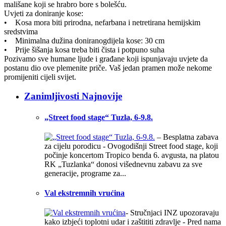
mališane koji se hrabro bore s bolešću.
Uvjeti za doniranje kose:
• Kosa mora biti prirodna, nefarbana i netretirana hemijskim
sredstvima
• Minimalna dužina doniranogdijela kose: 30 cm
• Prije šišanja kosa treba biti čista i potpuno suha
Pozivamo sve humane ljude i građane koji ispunjavaju uvjete da
postanu dio ove plemenite priče. Vaš jedan pramen može nekome
promijeniti cijeli svijet.
Zanimljivosti Najnovije
„Street food stage“ Tuzla, 6-9.8.
– Besplatna zabava
za cijelu porodicu - Ovogodišnji Street food stage, koji
počinje koncertom Tropico benda 6. avgusta, na platou
RK „Tuzlanka“ donosi višednevnu zabavu za sve
generacije, programe za...
Val ekstremnih vrućina
- Stručnjaci INZ upozoravaju
kako izbjeći toplotni udar i zaštititi zdravlje - Pred nama