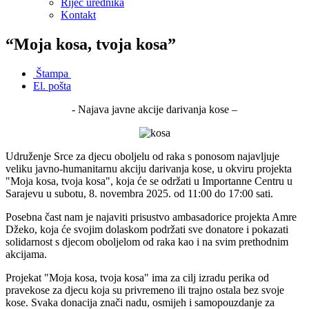
Riječ urednika
Kontakt
“Moja kosa, tvoja kosa”
Štampa
El. pošta
- Najava javne akcije darivanja kose –
Udruženje Srce za djecu oboljelu od raka s ponosom najavljuje
veliku javno-humanitarnu akciju darivanja kose, u okviru projekta
"Moja kosa, tvoja kosa", koja će se održati u Importanne Centru u
Sarajevu u subotu, 8. novembra 2025. od 11:00 do 17:00 sati.
Posebna čast nam je najaviti prisustvo ambasadorice projekta Amre
Džeko, koja će svojim dolaskom podržati sve donatore i pokazati
solidarnost s djecom oboljelom od raka kao i na svim prethodnim
akcijama.
Projekat "Moja kosa, tvoja kosa" ima za cilj izradu perika od
pravekose za djecu koja su privremeno ili trajno ostala bez svoje
kose. Svaka donacija znači nadu, osmijeh i samopouzdanje za